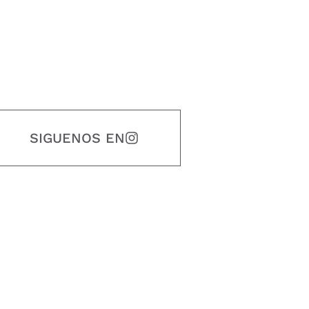
SIGUENOS EN
estidad, puntualidad, calidad, responsabilidad, creatividad, trabajo en equip