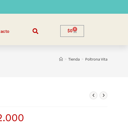
0
$
0
tacto
>
Tienda
>
Poltrona Vita
2.000