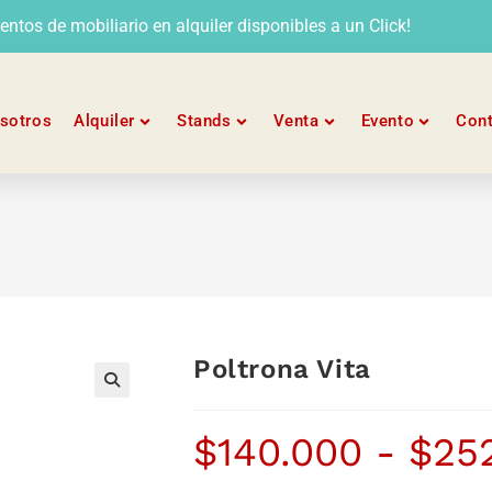
tos de mobiliario en alquiler disponibles a un Click!
sotros
Alquiler
Stands
Venta
Evento
Con
Poltrona Vita
$
140.000
-
$
25