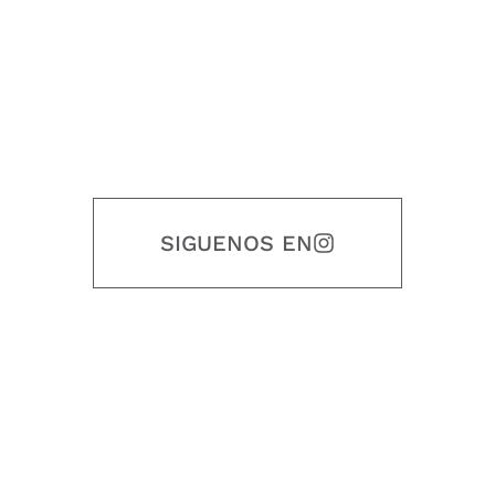
SIGUENOS EN
Nuestro objetivo es que cada servicio refleje nuestros valores
honestidad, puntualidad, calidad, responsabilidad, creatividad, trabajo
en equipo, sostenibilidad y crecimiento.