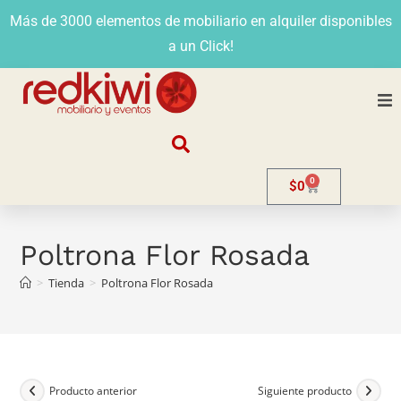
Más de 3000 elementos de mobiliario en alquiler disponibles
a un Click!
Nosotros
0
$
0
Alquiler
Stands
Poltrona Flor Rosada
>
Tienda
>
Poltrona Flor Rosada
Venta
Evento
Contacto
Producto anterior
Siguiente producto