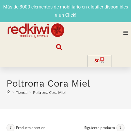
Más de 3000 elementos de mobiliario en alquiler disponibles
a un Click!
Nosotros
0
$
0
Alquiler
Stands
Poltrona Cora Miel
>
Tienda
>
Poltrona Cora Miel
Venta
Evento
Contacto
Producto anterior
Siguiente producto