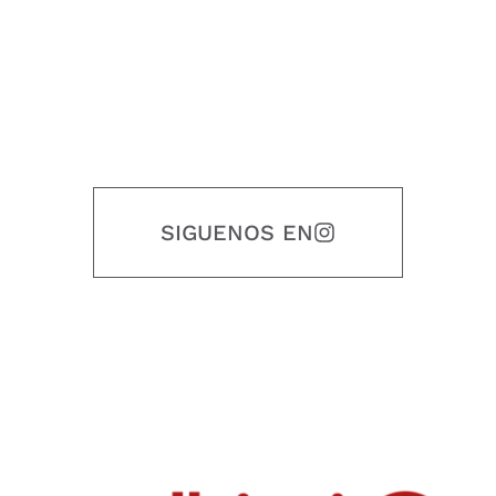
SIGUENOS EN
Nuestro objetivo es que cada servicio refleje nuestros valores
honestidad, puntualidad, calidad, responsabilidad, creatividad, trabajo
en equipo, sostenibilidad y crecimiento.