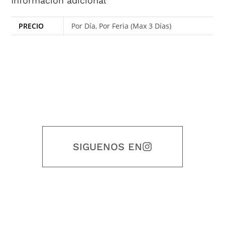
Información adicional
PRECIO
Por Día, Por Feria (Max 3 Días)
SIGUENOS EN
Nuestro objetivo es que cada servicio refleje nuestros valores
honestidad, puntualidad, calidad, responsabilidad, creatividad, trabajo
en equipo, sostenibilidad y crecimiento.