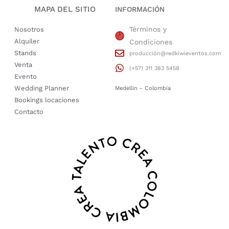
MAPA DEL SITIO
INFORMACIÓN
Términos y
Nosotros
Alquiler
Condiciones
Stands
producción@redkiwieventos.com
Venta
(+57) 311 383 5458
Evento
Wedding Planner
Medellin - Colombia
Bookings locaciones
Contacto