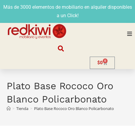
Más de 3000 elementos de mobiliario en alquiler disponibles
a un Click!
Nosotros
0
$
0
Alquiler
Stands
Plato Base Rococo Oro
Blanco Policarbonato
Venta
>
Tienda
>
Plato Base Rococo Oro Blanco Policarbonato
Evento
Contacto