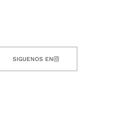
SIGUENOS EN
estidad, puntualidad, calidad, responsabilidad, creatividad, trabajo en equip