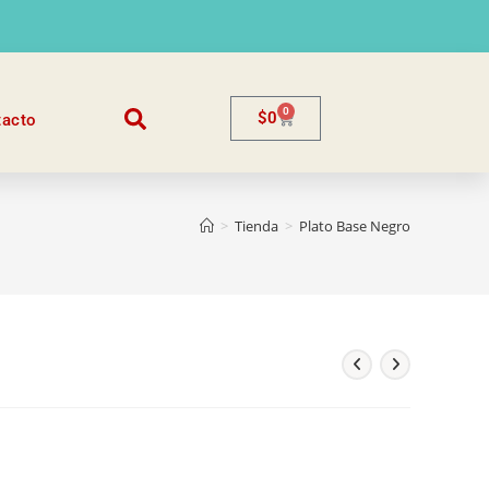
0
$
0
tacto
>
Tienda
>
Plato Base Negro