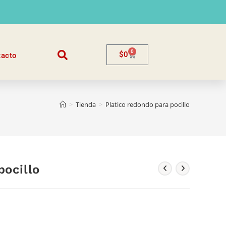
0
$
0
tacto
>
Tienda
>
Platico redondo para pocillo
pocillo