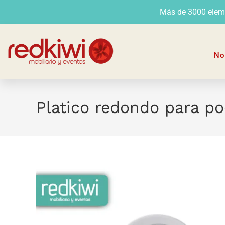
Más de 3000 elemen
No
Platico redondo para po