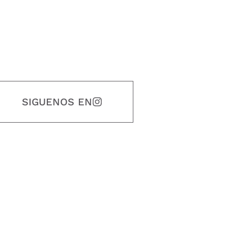
SIGUENOS EN
estidad, puntualidad, calidad, responsabilidad, creatividad, trabajo en equip