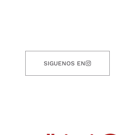
SIGUENOS EN
Nuestro objetivo es que cada servicio refleje nuestros valores
honestidad, puntualidad, calidad, responsabilidad, creatividad, trabajo
en equipo, sostenibilidad y crecimiento.