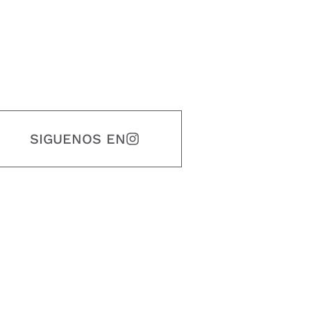
SIGUENOS EN
estidad, puntualidad, calidad, responsabilidad, creatividad, trabajo en equip