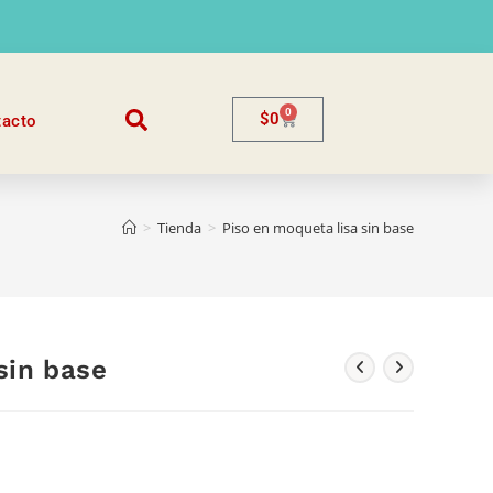
0
$
0
tacto
>
Tienda
>
Piso en moqueta lisa sin base
sin base