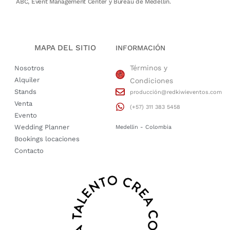
ABC, Event Management Center y Bureau de Medellín.
MAPA DEL SITIO
INFORMACIÓN
Términos y
Nosotros
Alquiler
Condiciones
Stands
producción@redkiwieventos.com
Venta
(+57) 311 383 5458
Evento
Wedding Planner
Medellin - Colombia
Bookings locaciones
Contacto