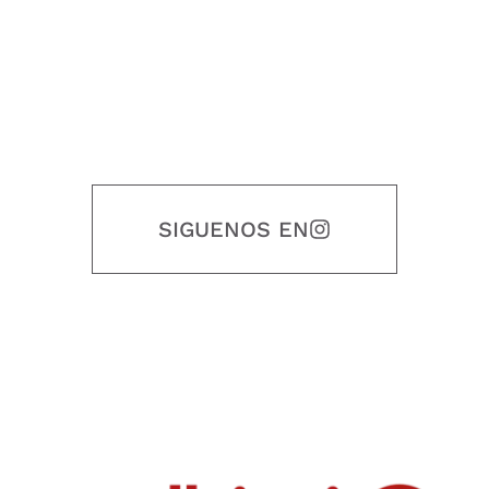
SIGUENOS EN
Nuestro objetivo es que cada servicio refleje nuestros valores
honestidad, puntualidad, calidad, responsabilidad, creatividad, trabajo
en equipo, sostenibilidad y crecimiento.