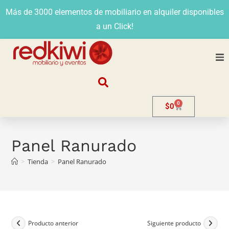
Más de 3000 elementos de mobiliario en alquiler disponibles
a un Click!
Nosotros
0
$
0
Alquiler
Stands
Panel Ranurado
>
Tienda
>
Panel Ranurado
Venta
Evento
Contacto
Producto anterior
Siguiente producto