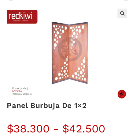
Panel Burbuja De 1×2
$
38.300
-
$
42.500