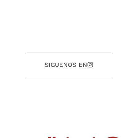
SIGUENOS EN
Nuestro objetivo es que cada servicio refleje nuestros valores
honestidad, puntualidad, calidad, responsabilidad, creatividad, trabajo
en equipo, sostenibilidad y crecimiento.