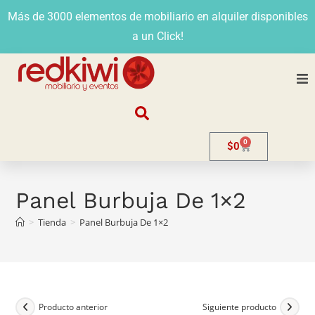
Más de 3000 elementos de mobiliario en alquiler disponibles
a un Click!
Nosotros
0
$
0
Alquiler
Stands
Panel Burbuja De 1×2
>
Tienda
>
Panel Burbuja De 1×2
Venta
Evento
Contacto
Producto anterior
Siguiente producto