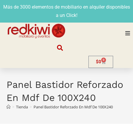
Más de 3000 elementos de mobiliario en alquiler disponibles
a un Click!
Nosotros
0
$
0
Alquiler
Stands
Panel Bastidor Reforzado
En Mdf De 100X240
Venta
>
Tienda
>
Panel Bastidor Reforzado En Mdf De 100X240
Evento
Contacto