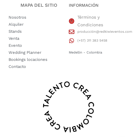
MAPA DEL SITIO
INFORMACIÓN
Términos y
Nosotros
Alquiler
Condiciones
Stands
producción@redkiwieventos.com
Venta
(+57) 311 383 5458
Evento
Wedding Planner
Medellin - Colombia
Bookings locaciones
Contacto