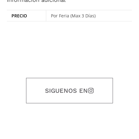
PRECIO
Por Feria (Max 3 Días)
SIGUENOS EN
Nuestro objetivo es que cada servicio refleje nuestros valores
honestidad, puntualidad, calidad, responsabilidad, creatividad, trabajo
en equipo, sostenibilidad y crecimiento.