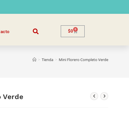
0
$
0
tacto
>
Tienda
>
Mini Florero Completo Verde
o Verde