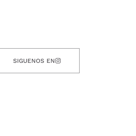
SIGUENOS EN
estidad, puntualidad, calidad, responsabilidad, creatividad, trabajo en equip