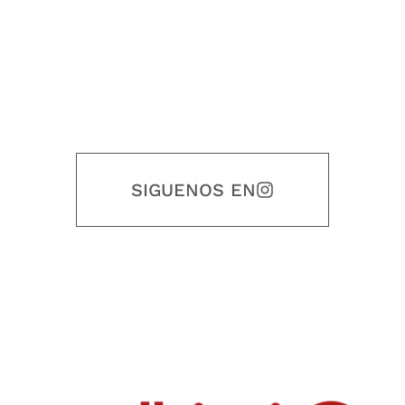
SIGUENOS EN
Nuestro objetivo es que cada servicio refleje nuestros valores
honestidad, puntualidad, calidad, responsabilidad, creatividad, trabajo
en equipo, sostenibilidad y crecimiento.