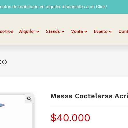
tos de mobiliario en alquiler disponibles a un Click!
sotros
Alquiler
Stands
Venta
Evento
Con
co
Mesas Cocteleras Acrí
$
40.000