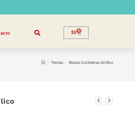
0
$
0
tacto
>
Tienda
>
Mesas Cocteleras Acrílico
lico