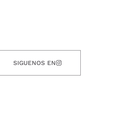
SIGUENOS EN
estidad, puntualidad, calidad, responsabilidad, creatividad, trabajo en equip