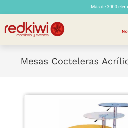
Más de 3000 elemen
No
Mesas Cocteleras Acríli