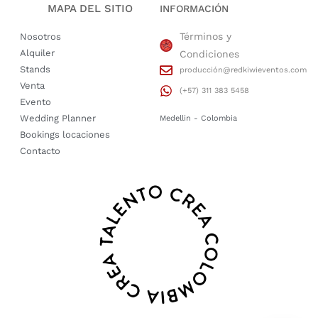
MAPA DEL SITIO
INFORMACIÓN
Términos y
Nosotros
Alquiler
Condiciones
Stands
producción@redkiwieventos.com
Venta
(+57) 311 383 5458
Evento
Wedding Planner
Medellin - Colombia
Bookings locaciones
Contacto