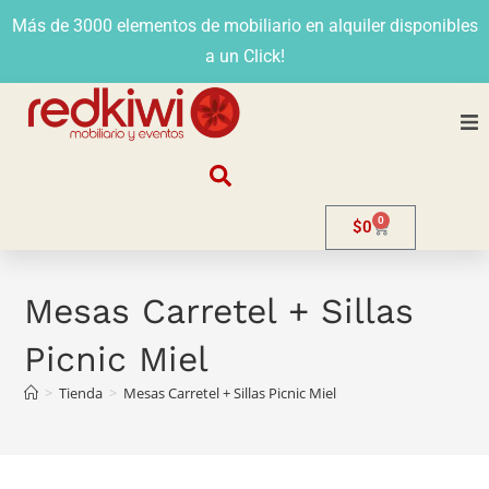
Más de 3000 elementos de mobiliario en alquiler disponibles
a un Click!
Nosotros
0
$
0
Alquiler
Stands
Mesas Carretel + Sillas
Picnic Miel
Venta
>
Tienda
>
Mesas Carretel + Sillas Picnic Miel
Evento
Contacto