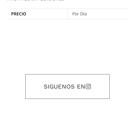
PRECIO
Por Día
SIGUENOS EN
Nuestro objetivo es que cada servicio refleje nuestros valores
honestidad, puntualidad, calidad, responsabilidad, creatividad, trabajo
en equipo, sostenibilidad y crecimiento.