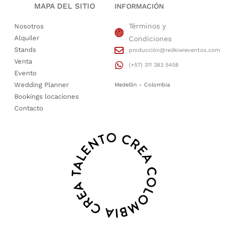
MAPA DEL SITIO
INFORMACIÓN
Términos y
Nosotros
Alquiler
Condiciones
Stands
producción@redkiwieventos.com
Venta
(+57) 311 383 5458
Evento
Wedding Planner
Medellin - Colombia
Bookings locaciones
Contacto