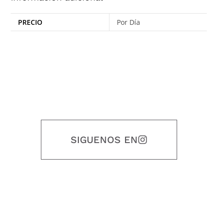
PRECIO
Por Día
SIGUENOS EN
Nuestro objetivo es que cada servicio refleje nuestros valores
honestidad, puntualidad, calidad, responsabilidad, creatividad, trabajo
en equipo, sostenibilidad y crecimiento.