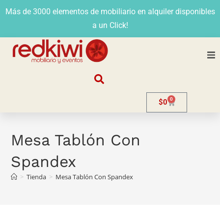
Más de 3000 elementos de mobiliario en alquiler disponibles
a un Click!
Nosotros
0
$
0
Alquiler
Stands
Mesa Tablón Con
Spandex
Venta
>
Tienda
>
Mesa Tablón Con Spandex
Evento
Contacto