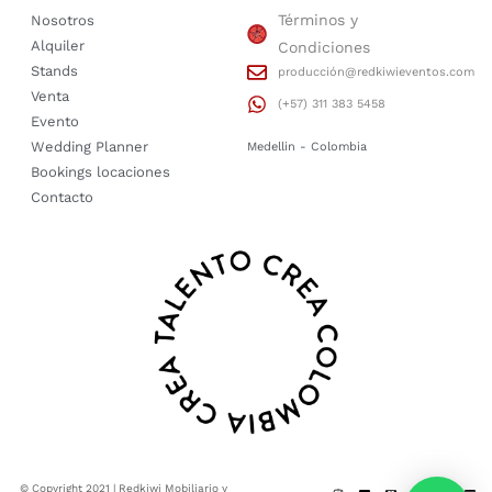
Términos y
Nosotros
Alquiler
Condiciones
Stands
producción@redkiwieventos.com
Venta
(+57) 311 383 5458
Evento
Wedding Planner
Medellin - Colombia
Bookings locaciones
Contacto
© Copyright 2021 | Redkiwi Mobiliario y