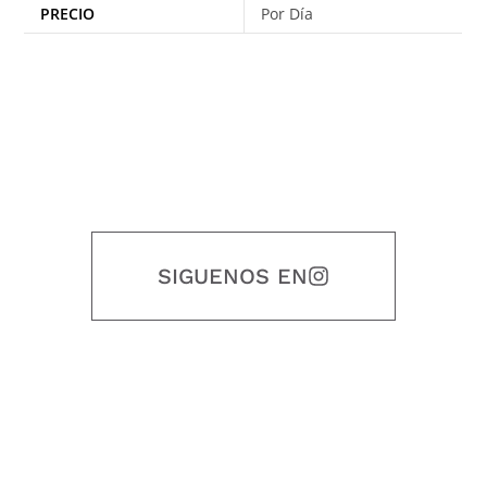
PRECIO
Por Día
SIGUENOS EN
Nuestro objetivo es que cada servicio refleje nuestros valores
honestidad, puntualidad, calidad, responsabilidad, creatividad, trabajo
en equipo, sostenibilidad y crecimiento.