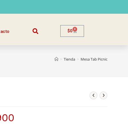
0
$
0
tacto
>
Tienda
>
Mesa Tab Picnic
900