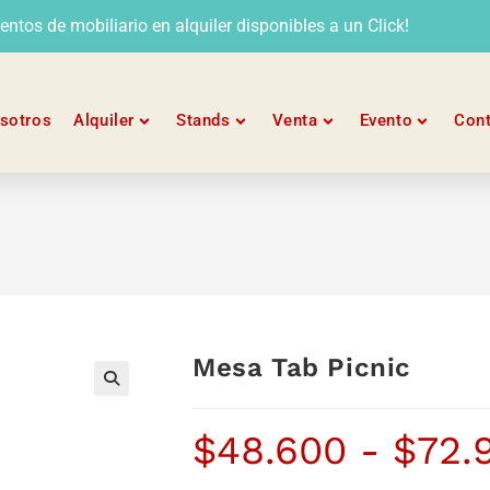
tos de mobiliario en alquiler disponibles a un Click!
sotros
Alquiler
Stands
Venta
Evento
Con
Mesa Tab Picnic
$
48.600
-
$
72.