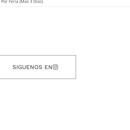
, Por Feria (Max 3 Días)
SIGUENOS EN
estidad, puntualidad, calidad, responsabilidad, creatividad, trabajo en equip