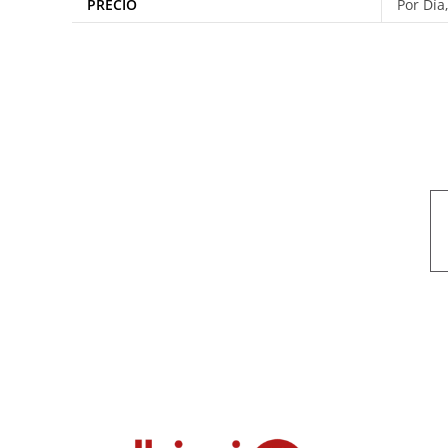
PRECIO
Por Día
Nuestro objetivo es que cada servicio refleje nuestros valores hon