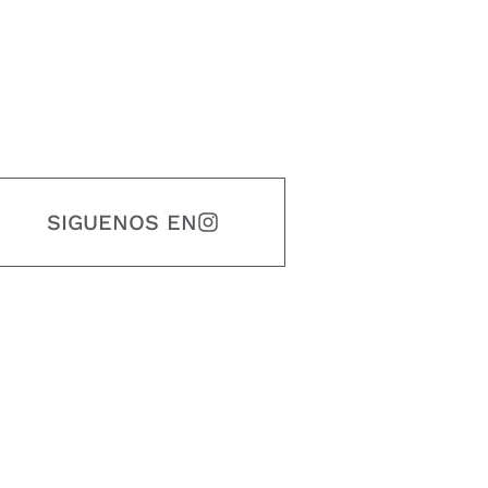
SIGUENOS EN
estidad, puntualidad, calidad, responsabilidad, creatividad, trabajo en equip