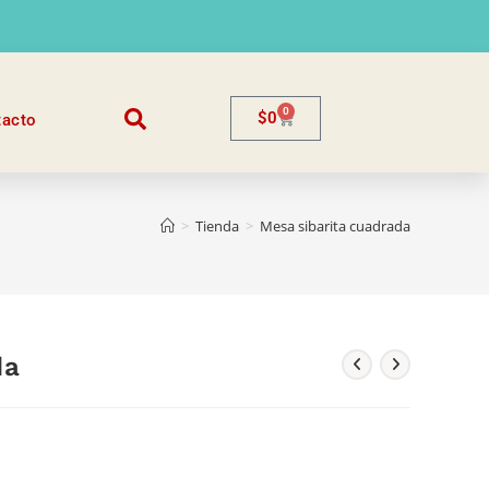
0
$
0
tacto
>
Tienda
>
Mesa sibarita cuadrada
da