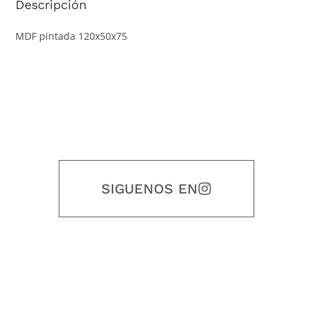
Descripción
MDF pintada 120x50x75
SIGUENOS EN
Nuestro objetivo es que cada servicio refleje nuestros valores
honestidad, puntualidad, calidad, responsabilidad, creatividad, trabajo
en equipo, sostenibilidad y crecimiento.