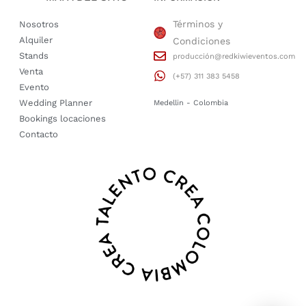
Términos y
Nosotros
Alquiler
Condiciones
Stands
producción@redkiwieventos.com
Venta
(+57) 311 383 5458
Evento
Wedding Planner
Medellin - Colombia
Bookings locaciones
Contacto