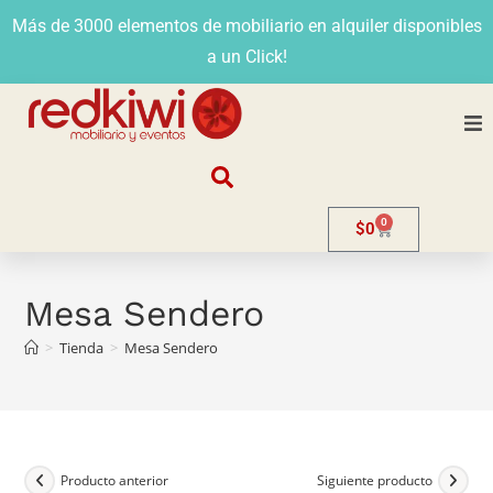
Más de 3000 elementos de mobiliario en alquiler disponibles
a un Click!
Nosotros
0
$
0
Alquiler
Stands
Mesa Sendero
>
Tienda
>
Mesa Sendero
Venta
Evento
Contacto
Producto anterior
Siguiente producto