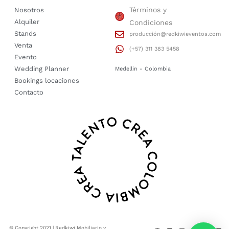
Términos y
Nosotros
Alquiler
Condiciones
Stands
producción@redkiwieventos.com
Venta
(+57) 311 383 5458
Evento
Wedding Planner
Medellin - Colombia
Bookings locaciones
Contacto
© Copyright 2021 | Redkiwi Mobiliario y