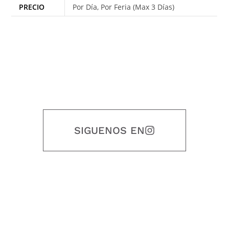
PRECIO
Por Día, Por Feria (Max 3 Días)
SIGUENOS EN
Nuestro objetivo es que cada servicio refleje nuestros valores
honestidad, puntualidad, calidad, responsabilidad, creatividad, trabajo
en equipo, sostenibilidad y crecimiento.