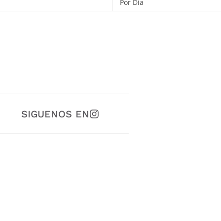
Por Día
SIGUENOS EN
estidad, puntualidad, calidad, responsabilidad, creatividad, trabajo en equip