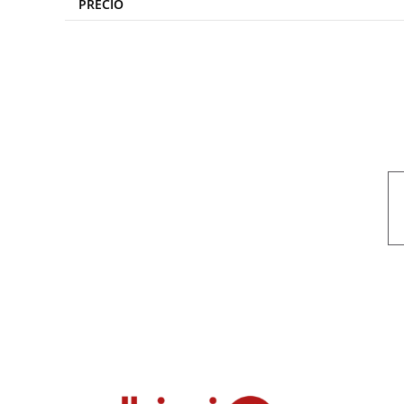
PRECIO
Nuestro objetivo es que cada servicio refleje nuestros valores hon