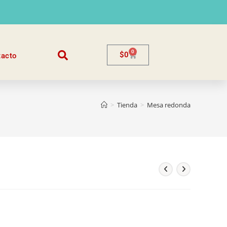
0
$
0
tacto
>
Tienda
>
Mesa redonda