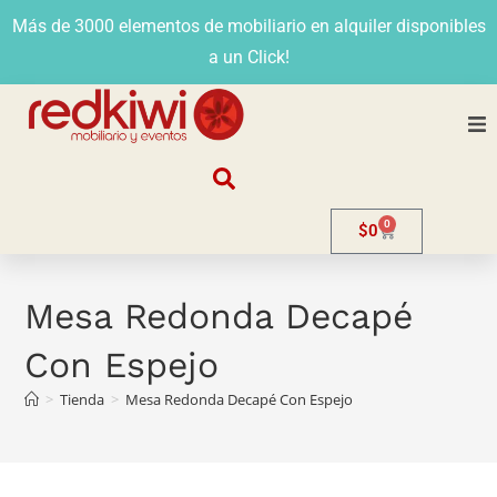
Más de 3000 elementos de mobiliario en alquiler disponibles
a un Click!
Nosotros
0
$
0
Alquiler
Stands
Mesa Redonda Decapé
Con Espejo
Venta
>
Tienda
>
Mesa Redonda Decapé Con Espejo
Evento
Contacto