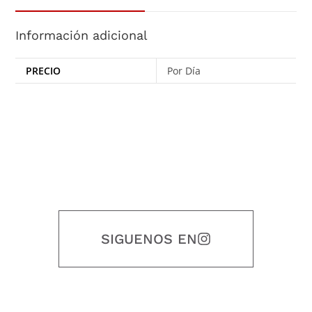
Información adicional
PRECIO
Por Día
SIGUENOS EN
Nuestro objetivo es que cada servicio refleje nuestros valores
honestidad, puntualidad, calidad, responsabilidad, creatividad, trabajo