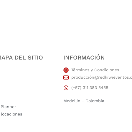
estidad, puntualidad, calidad, responsabilidad, creatividad, trabajo en equip
APA DEL SITIO
INFORMACIÓN
Términos y Condiciones
producción@redkiwieventos.
(+57) 311 383 5458
Medellin - Colombia
 Planner
 locaciones
o