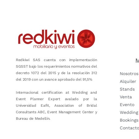
Nuestro objetivo es que cada servicio refleje nuestros valores hon
M
Redkiwi SAS cuenta con implementación
SGSST bajo los requerimientos normativos del
decreto 1072 del 2015 y de la resolución 312
Nosotros
del 2019 con un avance aprobado del 91,5%
Alquiler
Stands
Internacional certification at Wedding and
Venta
Event Planner Expert avalado por la
Evento
Universidad Eafit, Association of Bridal
Consultants ABC, Event Management Center y
Wedding
Bureau de Medellín.
Bookings
Contact