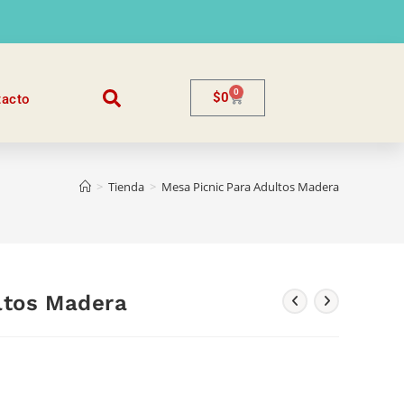
0
$
0
tacto
>
Tienda
>
Mesa Picnic Para Adultos Madera
ltos Madera