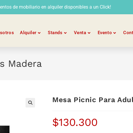
tos de mobiliario en alquiler disponibles a un Click!
sotros
Alquiler
Stands
Venta
Evento
Con
os Madera
Mesa Picnic Para Adu
$
130.300