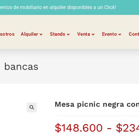
tos de mobiliario en alquiler disponibles a un Click!
sotros
Alquiler
Stands
Venta
Evento
Con
2 bancas
Mesa picnic negra co
$
148.600
-
$
23