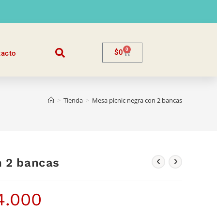
0
$
0
tacto
>
Tienda
>
Mesa picnic negra con 2 bancas
n 2 bancas
4.000