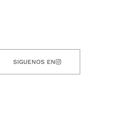
SIGUENOS EN
estidad, puntualidad, calidad, responsabilidad, creatividad, trabajo en equip