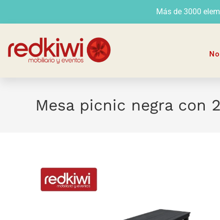
Más de 3000 elemen
No
Mesa picnic negra con 