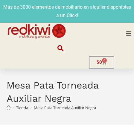
Más de 3000 elementos de mobiliario en alquiler disponibles
a un Click!
Nosotros
0
$
0
Alquiler
Stands
Mesa Pata Torneada
Auxiliar Negra
Venta
>
Tienda
>
Mesa Pata Torneada Auxiliar Negra
Evento
Contacto