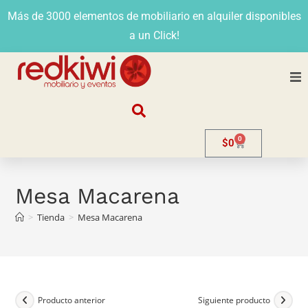
Más de 3000 elementos de mobiliario en alquiler disponibles
a un Click!
Nosotros
0
$
0
Alquiler
Stands
Mesa Macarena
>
Tienda
>
Mesa Macarena
Venta
Evento
Contacto
Producto anterior
Siguiente producto