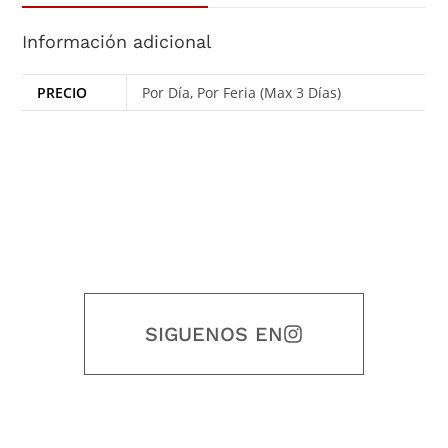
Información adicional
PRECIO
Por Día, Por Feria (Max 3 Días)
SIGUENOS EN
Nuestro objetivo es que cada servicio refleje nuestros valores
honestidad, puntualidad, calidad, responsabilidad, creatividad, trabajo