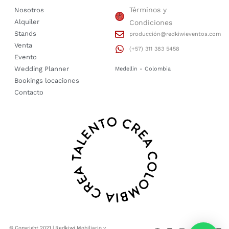
Términos y
Nosotros
Alquiler
Condiciones
Stands
producción@redkiwieventos.com
Venta
(+57) 311 383 5458
Evento
Wedding Planner
Medellin - Colombia
Bookings locaciones
Contacto
© Copyright 2021 | Redkiwi Mobiliario y