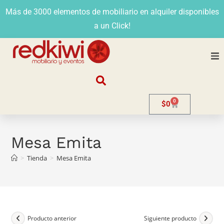
Más de 3000 elementos de mobiliario en alquiler disponibles
a un Click!
Nosotros
0
$
0
Alquiler
Stands
Mesa Emita
>
Tienda
>
Mesa Emita
Venta
Evento
Contacto
Producto anterior
Siguiente producto