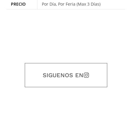
PRECIO
Por Día, Por Feria (Max 3 Días)
SIGUENOS EN
Nuestro objetivo es que cada servicio refleje nuestros valores
honestidad, puntualidad, calidad, responsabilidad, creatividad, trabajo
en equipo, sostenibilidad y crecimiento.