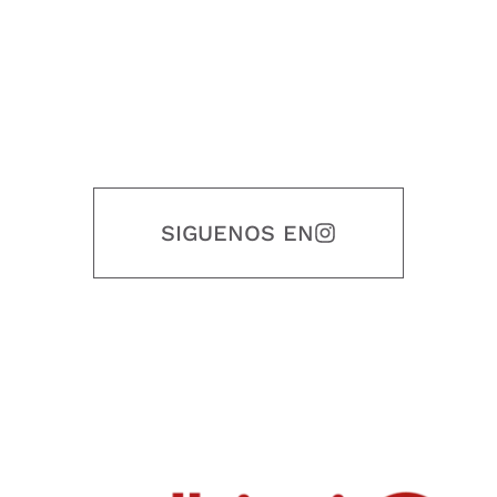
SIGUENOS EN
Nuestro objetivo es que cada servicio refleje nuestros valores
honestidad, puntualidad, calidad, responsabilidad, creatividad, trabajo
en equipo, sostenibilidad y crecimiento.