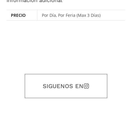
Información adicional
PRECIO
Por Día, Por Feria (Max 3 Días)
SIGUENOS EN
Nuestro objetivo es que cada servicio refleje nuestros valores
honestidad, puntualidad, calidad, responsabilidad, creatividad, trabajo
en equipo, sostenibilidad y crecimiento.