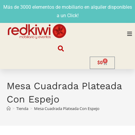
Más de 3000 elementos de mobiliario en alquiler disponibles
a un Click!
Nosotros
0
$
0
Alquiler
Stands
Mesa Cuadrada Plateada
Con Espejo
Venta
>
Tienda
>
Mesa Cuadrada Plateada Con Espejo
Evento
Contacto