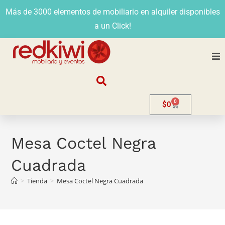
Más de 3000 elementos de mobiliario en alquiler disponibles
a un Click!
Nosotros
0
$
0
Alquiler
Stands
Mesa Coctel Negra
Cuadrada
Venta
>
Tienda
>
Mesa Coctel Negra Cuadrada
Evento
Contacto