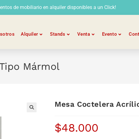
tos de mobiliario en alquiler disponibles a un Click!
sotros
Alquiler
Stands
Venta
Evento
Con
 Tipo Mármol
Mesa Coctelera Acríl
$
48.000