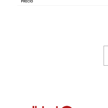
PRECIO
Nuestro objetivo es que cada servicio refleje nuestros valores hon