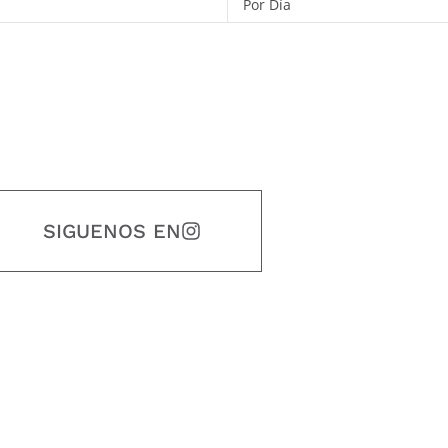
Por Día
SIGUENOS EN
estidad, puntualidad, calidad, responsabilidad, creatividad, trabajo en equip