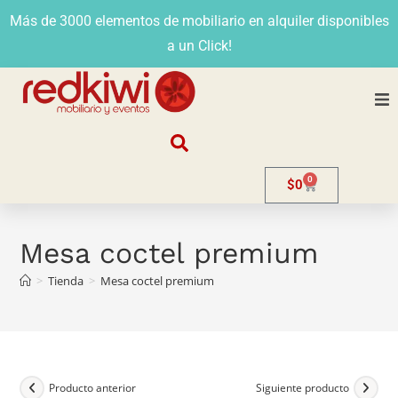
Más de 3000 elementos de mobiliario en alquiler disponibles
a un Click!
Nosotros
0
$
0
Alquiler
Stands
Mesa coctel premium
>
Tienda
>
Mesa coctel premium
Venta
Evento
Contacto
Producto anterior
Siguiente producto