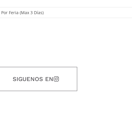
, Por Feria (Max 3 Días)
SIGUENOS EN
estidad, puntualidad, calidad, responsabilidad, creatividad, trabajo en equip