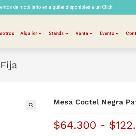
tos de mobiliario en alquiler disponibles a un Click!
sotros
Alquiler
Stands
Venta
Evento
Con
Fija
Mesa Coctel Negra Pat
$
64.300
-
$
122