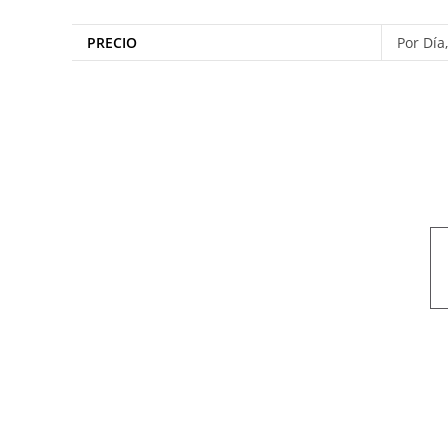
PRECIO
Por Día
Nuestro objetivo es que cada servicio refleje nuestros valores hon