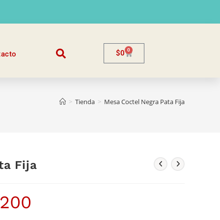
0
$
0
tacto
>
Tienda
>
Mesa Coctel Negra Pata Fija
a Fija
.200