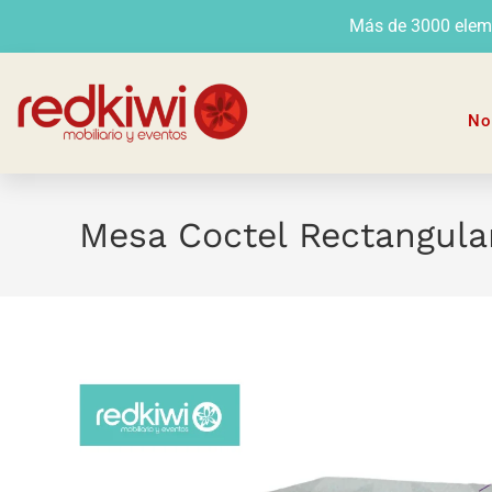
Más de 3000 elemen
No
Mesa Coctel Rectangula