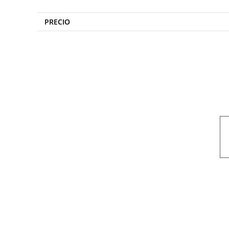
PRECIO
Nuestro objetivo es que cada servicio refleje nuestros valores hon