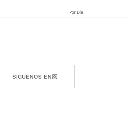
Por Día
SIGUENOS EN
estidad, puntualidad, calidad, responsabilidad, creatividad, trabajo en equip