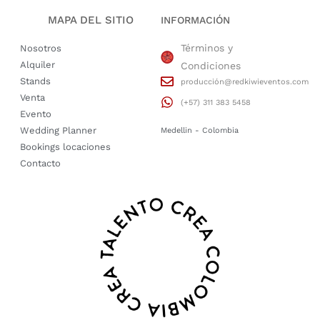
MAPA DEL SITIO
INFORMACIÓN
Términos y
Nosotros
Alquiler
Condiciones
Stands
producción@redkiwieventos.com
Venta
(+57) 311 383 5458
Evento
Wedding Planner
Medellin - Colombia
Bookings locaciones
Contacto