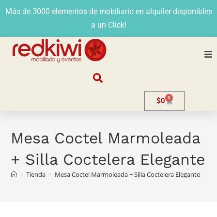
Más de 3000 elementos de mobiliario en alquiler disponibles
a un Click!
Nosotros
0
$
0
Alquiler
Stands
Mesa Coctel Marmoleada
+ Silla Coctelera Elegante
Venta
>
Tienda
>
Mesa Coctel Marmoleada + Silla Coctelera Elegante
Evento
Contacto