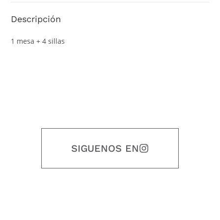
Descripción
1 mesa + 4 sillas
SIGUENOS EN
Nuestro objetivo es que cada servicio refleje nuestros valores
honestidad, puntualidad, calidad, responsabilidad, creatividad, trabajo
en equipo, sostenibilidad y crecimiento.