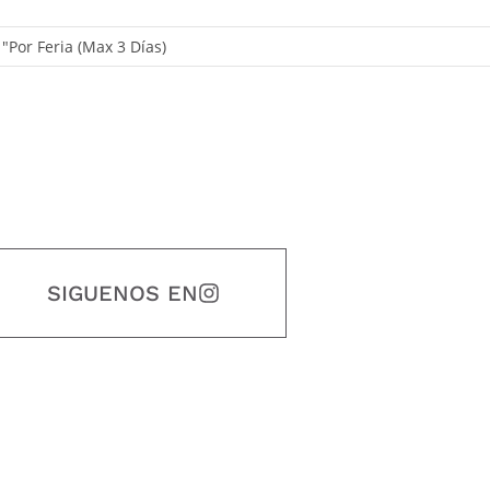
" "Por Feria (Max 3 Días)
SIGUENOS EN
estidad, puntualidad, calidad, responsabilidad, creatividad, trabajo en equip