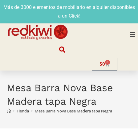
Más de 3000 elementos de mobiliario en alquiler disponibles
a un Click!
Nosotros
0
$
0
Alquiler
Stands
Mesa Barra Nova Base
Madera tapa Negra
Venta
>
Tienda
>
Mesa Barra Nova Base Madera tapa Negra
Evento
Contacto