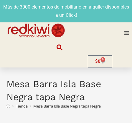
Más de 3000 elementos de mobiliario en alquiler disponibles
a un Click!
Nosotros
0
$
0
Alquiler
Stands
Mesa Barra Isla Base
Negra tapa Negra
Venta
>
Tienda
>
Mesa Barra Isla Base Negra tapa Negra
Evento
Contacto