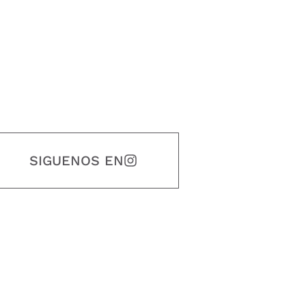
SIGUENOS EN
estidad, puntualidad, calidad, responsabilidad, creatividad, trabajo en equip