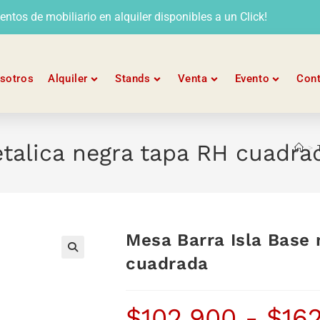
tos de mobiliario en alquiler disponibles a un Click!
sotros
Alquiler
Stands
Venta
Evento
Con
etalica negra tapa RH cuadra
>
Mesa Barra Isla Base 
cuadrada
$
102.900
-
$
16