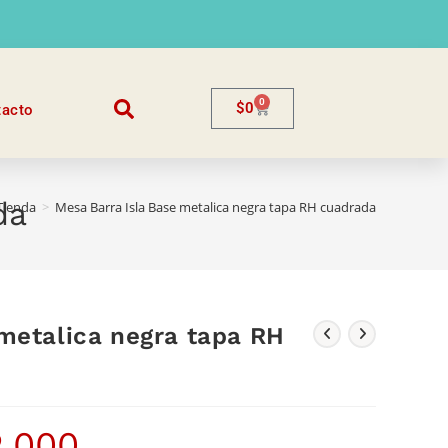
0
$
0
tacto
da
Tienda
>
Mesa Barra Isla Base metalica negra tapa RH cuadrada
metalica negra tapa RH
2.000