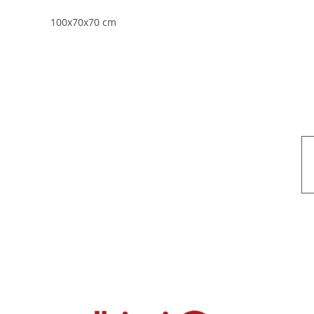
100x70x70 cm
Nuestro objetivo es que cada servicio refleje nuestros valores hon