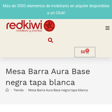
Más de 3000 elementos de mobiliario en alquiler disponibles
a un Click!
Nosotros
0
$
0
Alquiler
Stands
Mesa Barra Aura Base
negra tapa blanca
Venta
>
Tienda
>
Mesa Barra Aura Base negra tapa blanca
Evento
Contacto