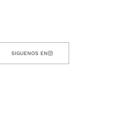
SIGUENOS EN
estidad, puntualidad, calidad, responsabilidad, creatividad, trabajo en equip