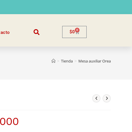
0
$
0
tacto
>
Tienda
>
Mesa auxiliar Orea
.000