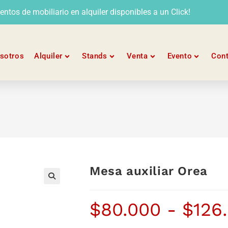
tos de mobiliario en alquiler disponibles a un Click!
sotros
Alquiler
Stands
Venta
Evento
Con
Mesa auxiliar Orea
$
80.000
-
$
126