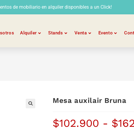
tos de mobiliario en alquiler disponibles a un Click!
sotros
Alquiler
Stands
Venta
Evento
Con
Mesa auxilair Bruna
$
102.900
-
$
16