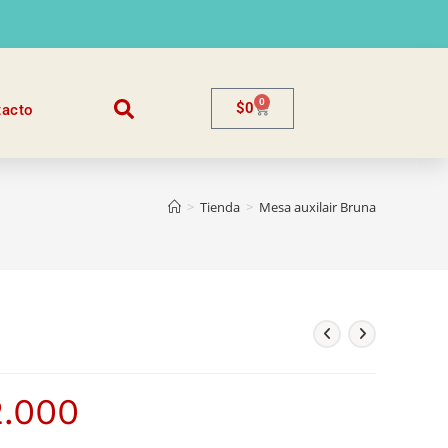
0
$
0
tacto
>
Tienda
>
Mesa auxilair Bruna
2.000