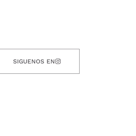
SIGUENOS EN
estidad, puntualidad, calidad, responsabilidad, creatividad, trabajo en equip