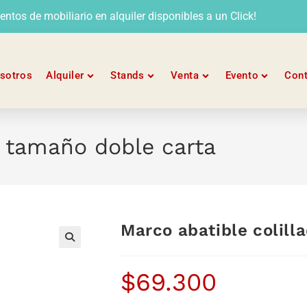
tos de mobiliario en alquiler disponibles a un Click!
sotros
Alquiler
Stands
Venta
Evento
Con
o tamaño doble carta
Marco abatible colill
$
69.300