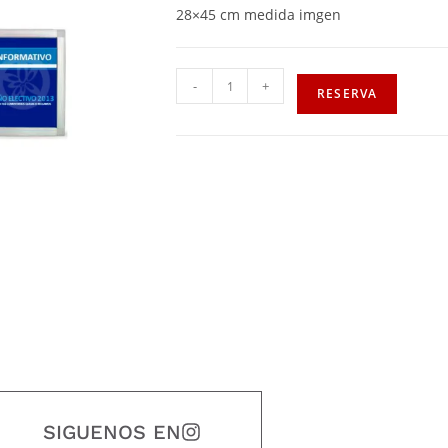
28×45 cm medida imgen
-
+
RESERVA
SIGUENOS EN