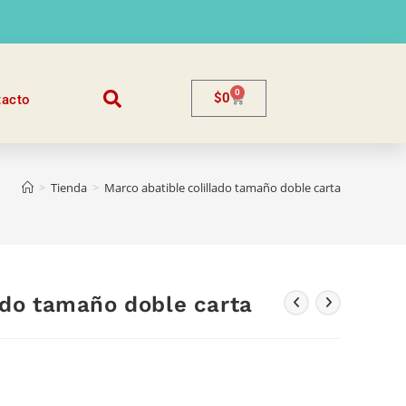
0
$
0
tacto
>
Tienda
>
Marco abatible colillado tamaño doble carta
ado tamaño doble carta