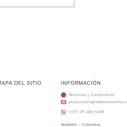
estidad, puntualidad, calidad, responsabilidad, creatividad, trabajo en equip
APA DEL SITIO
INFORMACIÓN
Términos y Condiciones
producción@redkiwieventos.
(+57) 311 383 5458
Medellin - Colombia