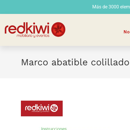
Más de 3000 elemen
No
Marco abatible colillad