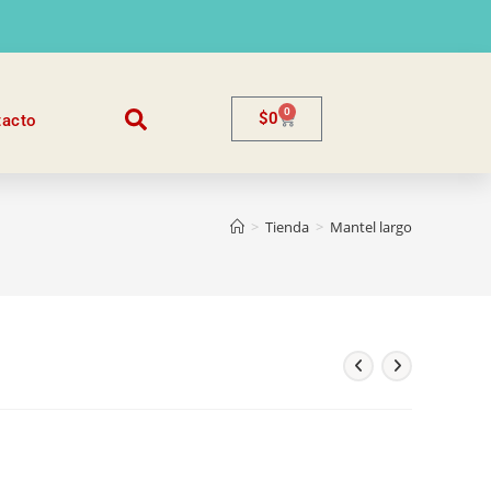
0
$
0
tacto
>
Tienda
>
Mantel largo