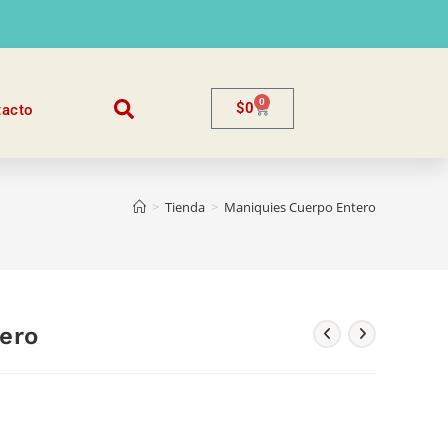
0
$
0
tacto
>
Tienda
>
Maniquies Cuerpo Entero
ero