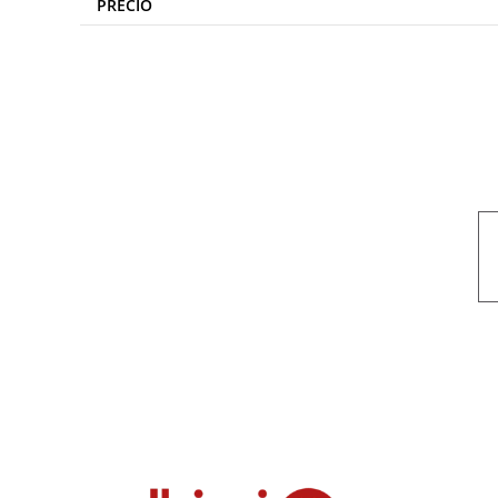
PRECIO
Nuestro objetivo es que cada servicio refleje nuestros valores hon