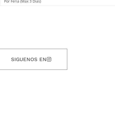
Por Feria (Max 3 Días)
SIGUENOS EN
estidad, puntualidad, calidad, responsabilidad, creatividad, trabajo en equip