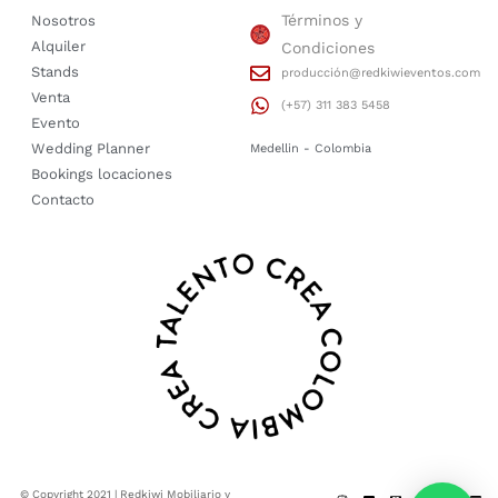
Términos y
Nosotros
Alquiler
Condiciones
Stands
producción@redkiwieventos.com
Venta
(+57) 311 383 5458
Evento
Wedding Planner
Medellin - Colombia
Bookings locaciones
Contacto
© Copyright 2021 | Redkiwi Mobiliario y