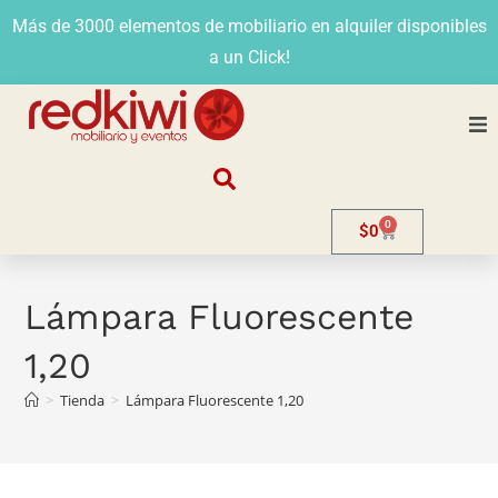
Más de 3000 elementos de mobiliario en alquiler disponibles
a un Click!
Nosotros
0
$
0
Alquiler
Stands
Lámpara Fluorescente
1,20
Venta
>
Tienda
>
Lámpara Fluorescente 1,20
Evento
Contacto