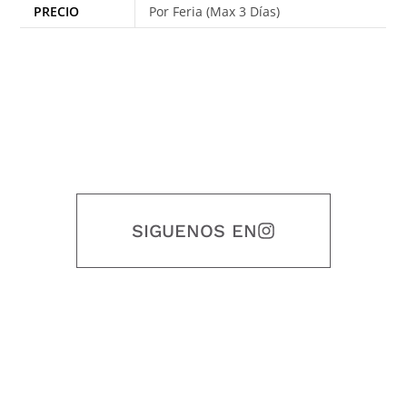
PRECIO
Por Feria (Max 3 Días)
SIGUENOS EN
Nuestro objetivo es que cada servicio refleje nuestros valores
honestidad, puntualidad, calidad, responsabilidad, creatividad, trabajo
en equipo, sostenibilidad y crecimiento.